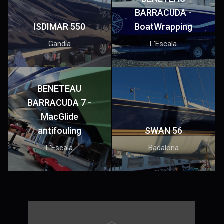
BARRACUDA -
ISDIMAR 550
BoatWrapping
Gandía
L'Escala
BENETEAU
BARRACUDA 7 -
MacGlide
antifouling
SWAN 56
L'Escala
Badalona